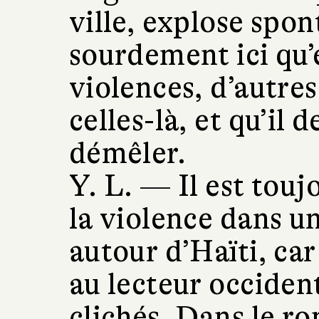
ville, explose spon
sourdement ici qu’e
violences, d’autres
celles-là, et qu’il 
démêler.
Y. L. —
Il est touj
la violence dans u
autour d’Haïti, ca
au lecteur occiden
clichés. Dans le ro