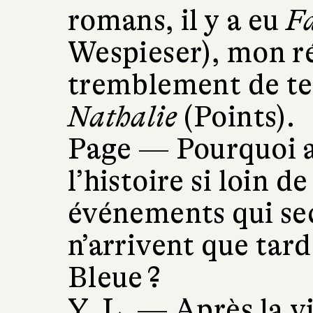
romans, il y a eu
Fa
Wespieser), mon ré
tremblement de te
Nathalie
(Points).
Page —
Pourquoi a
l’histoire si loin de 
événements qui se
n’arrivent que tar
Bleue ?
Y. L. —
Après la vi