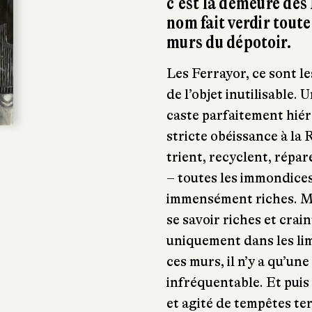
c’est la demeure des 
nom fait verdir tout
murs du dépotoir.
Les Ferrayor, ce sont le
de l’objet inutilisable.
caste parfaitement hiér
stricte obéissance à la
trient, recyclent, répar
– toutes les immondices
immensément riches. Mai
se savoir riches et craint
uniquement dans les lim
ces murs, il n’y a qu’une
infréquentable. Et puis
et agité de tempêtes terr