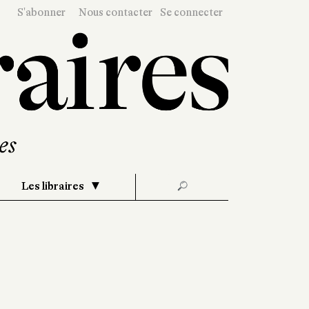
S'abonner
Nous contacter
Se connecter
Les libraires
🔎