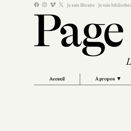
Je suis libraire
Je suis bibliothé
Accueil
À propos