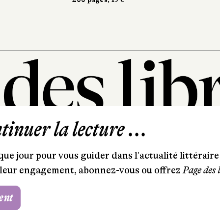
inuer la lecture ...
101, rue Saint-Lazare
75009 Paris
ue jour pour vous guider dans l'actualité littéraire 
T. 01 44 41 97 20
et leur engagement, abonnez-vous ou offrez
Page des 
contact@pagedeslibraires.com
ent