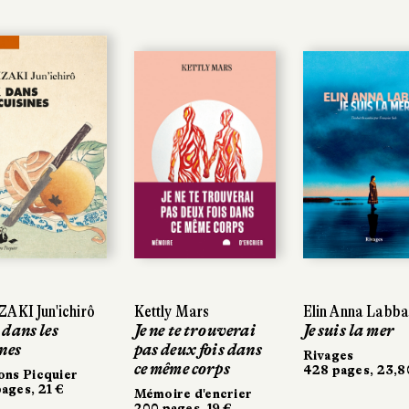
Kettly Mars
Kettly Mars
Elin Anna Labba
Elin Anna Labba
Dmitrij Ka
Dmitrij Ka
Je ne te trouverai
Je ne te trouverai
Je suis la mer
Je suis la mer
Spécialité
Spécialité
pas deux fois dans
pas deux fois dans
Rivages
Rivages
Denoël
Denoël
ce même corps
ce même corps
428 pages, 23,80 €
428 pages, 23,80 €
500 pages, 
500 pages,
Mémoire d'encrier
Mémoire d'encrier
200 pages, 19 €
200 pages, 19 €