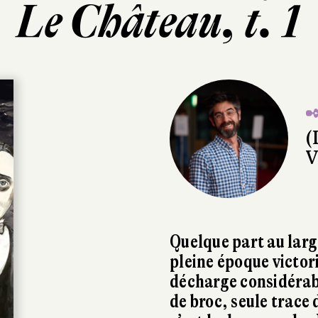
Le Château, t. 1
✒
(
V
Quelque part au larg
pleine époque victori
décharge considérabl
de broc, seule trace