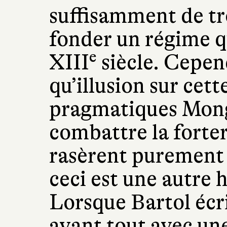
suffisamment de tr
fonder un régime q
e
XIII
siècle. Cepen
qu’illusion sur cette
pragmatiques Mong
combattre la forter
rasèrent purement
ceci est une autre h
Lorsque Bartol écriv
avant tout avec une