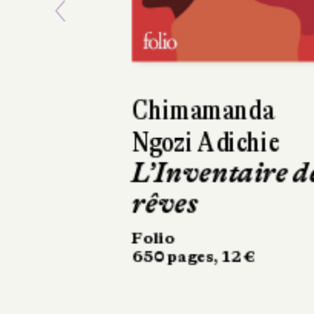
Previous
TANIZAKI
Jun'ichirô
Paix dans les
cuisines
Éditions Picquier
238 pages, 21 €