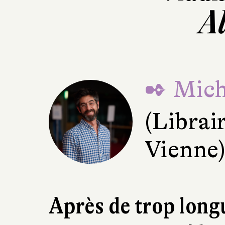
A
✒ Mich
(Librai
Vienne
Après de trop long