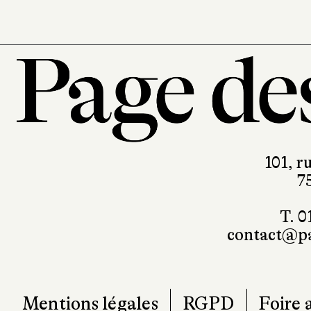
101, r
7
T. 0
contact@pa
Mentions légales
RGPD
Foire 