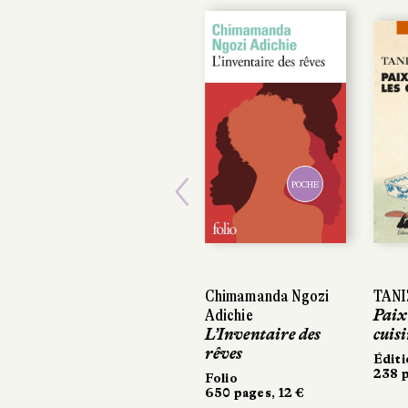
POCHE
Previous
Chimamanda Ngozi
TANIZ
TANIZ
Adichie
Paix 
Paix 
L’Inventaire des
cuisi
cuisi
rêves
Éditi
Éditi
238 p
238 p
Folio
650 pages, 12 €