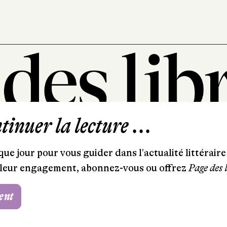
inuer la lecture ...
101, rue Saint-Lazare
75009 Paris
ue jour pour vous guider dans l'actualité littéraire 
T. 01 44 41 97 20
et leur engagement, abonnez-vous ou offrez
Page des 
contact@pagedeslibraires.com
ent
Foire aux questions
CGV