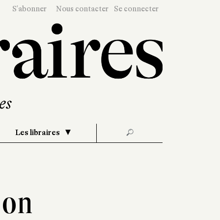
S'abonner
Nous contacter
Se connecter
Les libraires
🔎
son