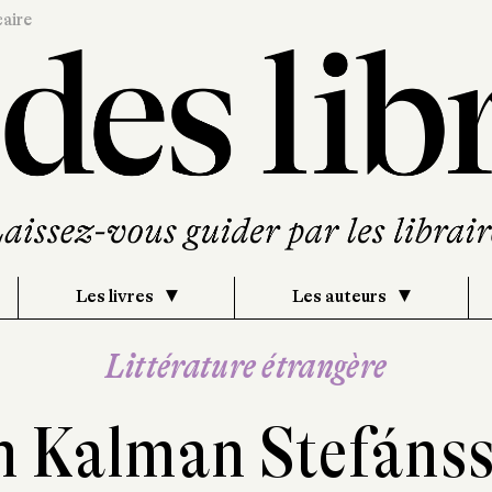
caire
Les livres
Les auteurs
Littérature étrangère
n Kalman Stefáns