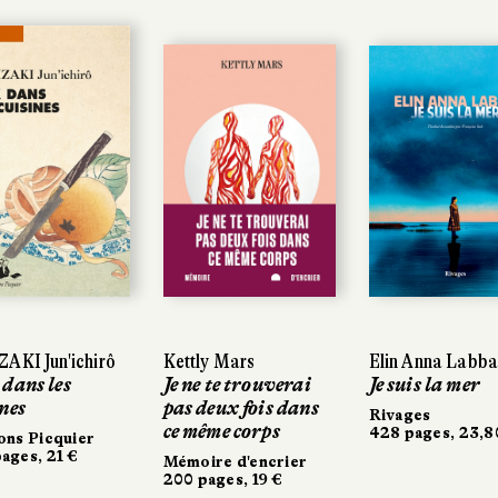
AKI Jun'ichirô
AKI Jun'ichirô
Kettly Mars
Kettly Mars
Elin Anna Labba
Elin Anna Labba
dans les
dans les
Je ne te trouverai
Je ne te trouverai
Je suis la mer
Je suis la mer
nes
nes
pas deux fois dans
pas deux fois dans
Rivages
Rivages
ce même corps
ce même corps
428 pages, 23,8
428 pages, 23,8
ons Picquier
ons Picquier
ages, 21 €
ages, 21 €
Mémoire d'encrier
Mémoire d'encrier
200 pages, 19 €
200 pages, 19 €