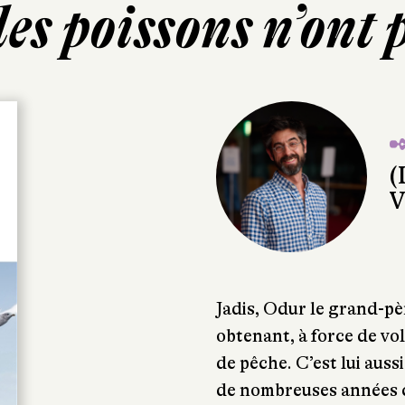
les poissons n’ont 
✒
(
V
Jadis, Odur le grand-pè
obtenant, à force de v
de pêche. C’est lui auss
de nombreuses années ce