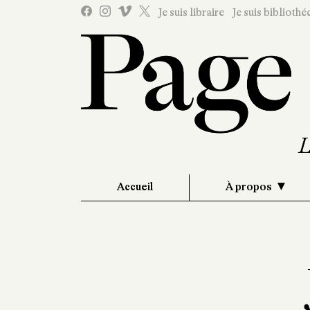
Je suis libraire
Je suis bibliothé
Accueil
À propos