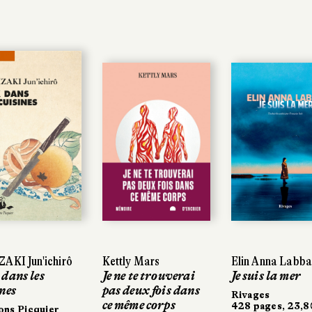
KI Jun'ichirô
KI Jun'ichirô
Kettly Mars
Kettly Mars
Elin Anna Labba
Elin Anna Labba
ans les
ans les
Je ne te trouverai
Je ne te trouverai
Je suis la mer
Je suis la mer
es
es
pas deux fois dans
pas deux fois dans
Rivages
Rivages
ce même corps
ce même corps
428 pages, 23,80
428 pages, 23,80
ns Picquier
ns Picquier