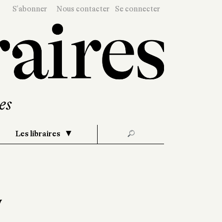
S'abonner
Nous contacter
Se connecter
Les libraires
🔎
y