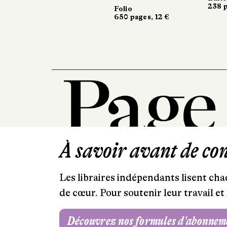
238 pa
238 pa
Folio
650 pages, 12 €
À savoir avant de cont
Les libraires indépendants lisent chaq
de cœur. Pour soutenir leur travail 
Découvrez nos formules d'abonnem