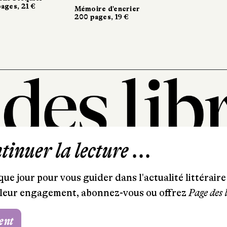
ges, 21 €
ges, 21 €
Mémoire d'encrier
Mémoire d'encrier
200 pages, 19 €
200 pages, 19 €
inuer la lecture ...
101, rue Saint-Lazare
75009 Paris
ue jour pour vous guider dans l'actualité littéraire 
T. 01 44 41 97 20
et leur engagement, abonnez-vous ou offrez
Page des 
contact@pagedeslibraires.com
ent