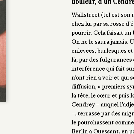
douleur, d’un Cendre
Wallstreet (tel est son
chez lui par sa rosse d’
pourrir. Cela faisait un
On ne le saura jamais. 
enlevées, burlesques et 
là, par des fulgurance
interférence qui fait s
n’ont rien à voir et qui
diffusion, « premiers sy
la tête, le cœur et puis l
Cendrey – auquel l’adjec
–, terrassé par des mig
le pourchassent comme u
Berlin à Ouessant, en p