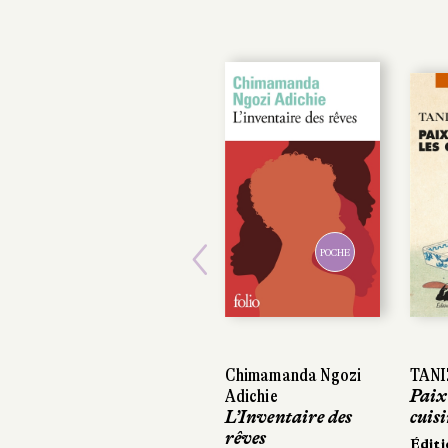
POCHE
Previous
Chimamanda Ngozi
TANIZA
TANIZA
Adichie
Paix d
Paix d
L’Inventaire des
cuisin
cuisin
rêves
Éditio
Éditio