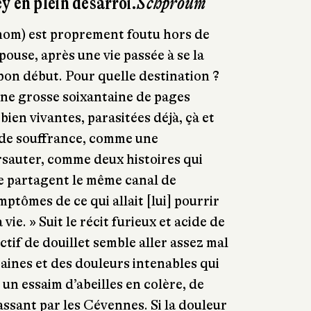
y en plein désarroi.
Schproum
 nom) est proprement foutu hors de
épouse, après une vie passée à se la
 bon début. Pour quelle destination ?
Une grosse soixantaine de pages
bien vivantes, parasitées déjà, çà et
s de souffrance, comme une
ursauter, comme deux histoires qui
 se partagent le même canal de
mptômes de ce qui allait [lui] pourrir
a vie. » Suit le récit furieux et acide de
tif de douillet semble aller assez mal
raines et des douleurs intenables qui
n essaim d’abeilles en colère, de
assant par les Cévennes. Si la douleur