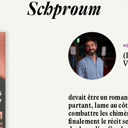
Schproum
✒
(
V
devait être un roman 
partant, lame au côt
combattre les chimèr
finalement le récit s