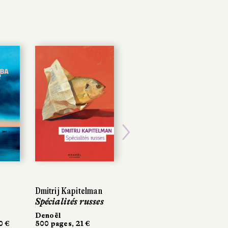
Next
Dmitrij Kapitelman
Dmitrij Kapitelman
Paco Gómez
Spécialités russes
Spécialités russes
L'Incroyable
famille Modlin
Denoël
Denoël
 €
 €
500 pages, 21 €
500 pages, 21 €
Les Corps