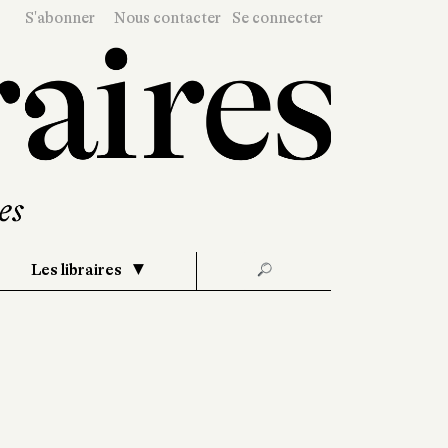
S'abonner
Nous contacter
Se connecter
Les libraires
🔎