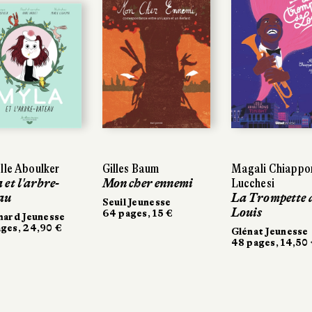
lle Aboulker
lle Aboulker
Gilles Baum
Gilles Baum
Magali Chiappo
Magali Chiappo
et l'arbre-
et l'arbre-
Mon cher ennemi
Mon cher ennemi
Lucchesi
Lucchesi
au
au
La Trompette 
La Trompette 
Seuil Jeunesse
Seuil Jeunesse
Louis
Louis
64 pages, 15 €
64 pages, 15 €
mard Jeunesse
mard Jeunesse
ges, 24,90 €
ges, 24,90 €
Glénat Jeunesse
Glénat Jeunesse
48 pages, 14,50 
48 pages, 14,50