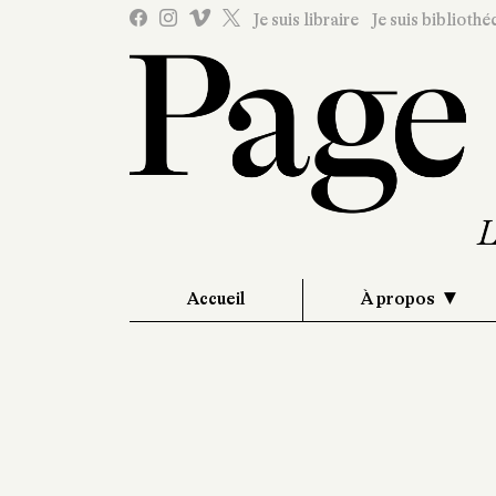
Je suis libraire
Je suis bibliothé
Accueil
À propos