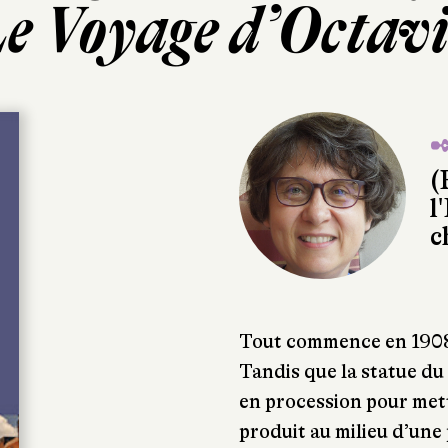
e Voyage d’Octav
✒
(
l
c
Tout commence en 1908 
Tandis que la statue du
en procession pour mettr
produit au milieu d’une 