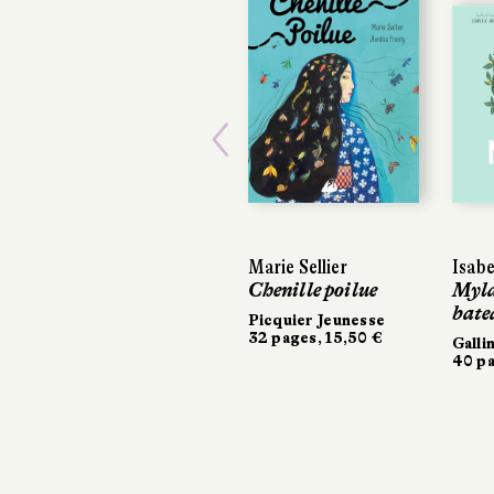
Previous
Marie Sellier
Isabe
Isabe
Chenille poilue
Myla 
Myla 
bate
bate
Picquier Jeunesse
32 pages, 15,50 €
Galli
Galli
40 pa
40 pa