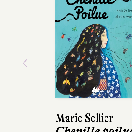
Previous
Marie Sellier
Isabelle Aboul
Chenille poilu
Myla et l'ar