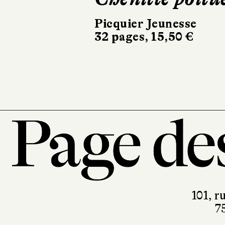
bateau
Picquier Jeunesse
32 pages, 15,50 €
Gallimard Jeunesse
40 pages, 24,90 €
101, r
7