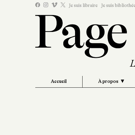
Je suis libraire
Je suis bibliothé
Accueil
À propos