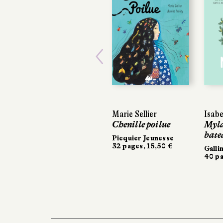
Previous
Marie Sellier
Isabe
Chenille poilue
Myla
bate
Picquier Jeunesse
32 pages, 15,50 €
Galli
40 pa