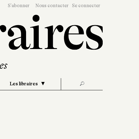
S'abonner
Nous contacter
Se connecter
Les libraires
🔎