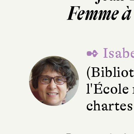
Femme à 
✒ Isabe
(Bibli
l'École
chartes