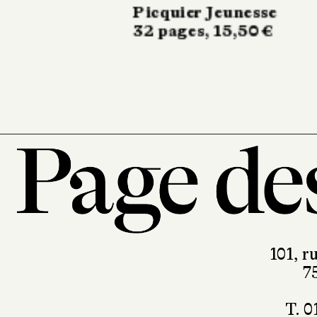
bateau
Gallimard Jeunesse
40 pages, 24,90 €
101, r
7
T. 0