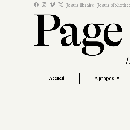
Je suis libraire
Je suis bibliothé
Accueil
À propos