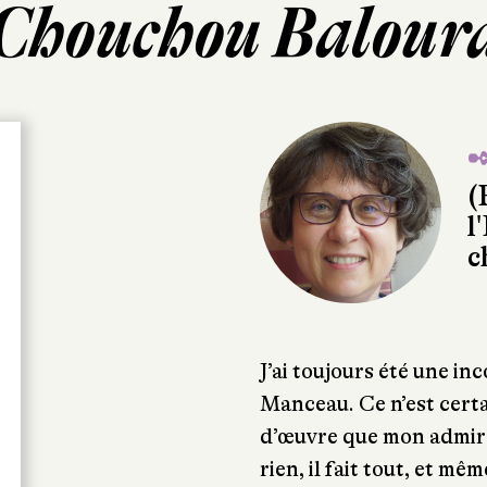
Chouchou Balour
✒
(
l
c
J’ai toujours été une i
Manceau. Ce n’est cert
d’œuvre que mon admira
rien, il fait tout, et mê