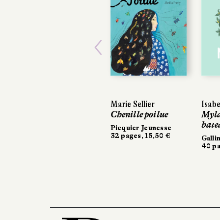
Previous
Marie Sellier
Isabe
Chenille poilue
Myla
bate
Picquier Jeunesse
32 pages, 15,50 €
Galli
40 pa