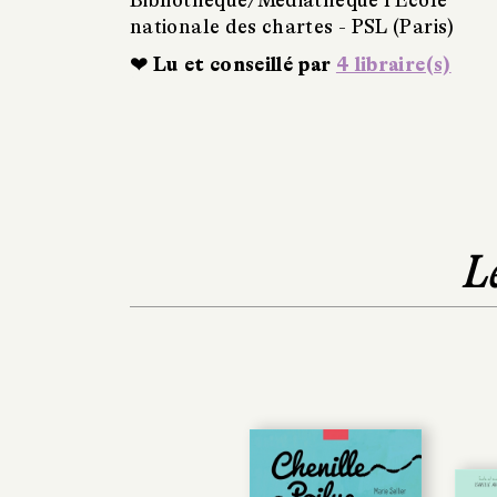
nationale des chartes - PSL (Paris)
❤ Lu et conseillé par
4 libraire(s)
L