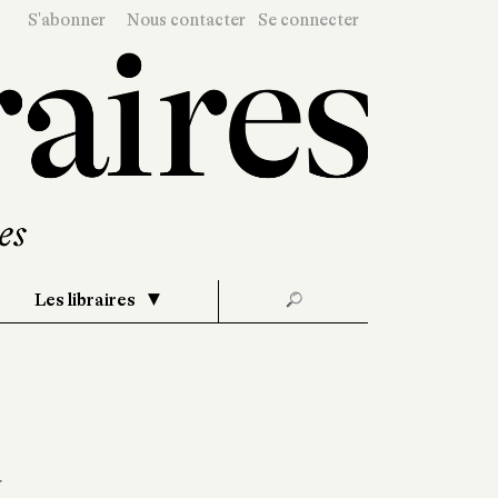
S'abonner
Nous contacter
Se connecter
Les libraires
🔎
u