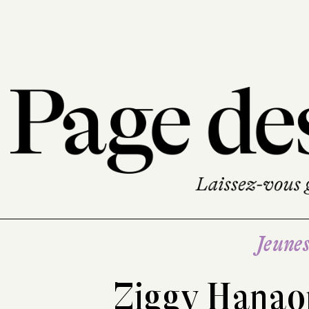
Jeune
Ziggy Hana