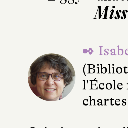
Miss
✒ Isabe
(Bibli
l'École
chartes