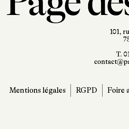
101, r
7
T. 0
contact@pa
Mentions légales
RGPD
Foire 