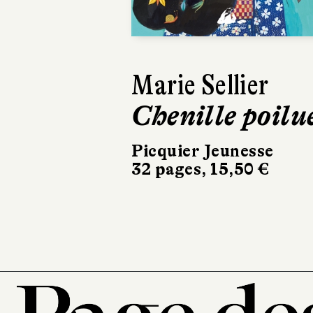
Marie Sellier
Isabel
Chenille poilu
Myla e
batea
Picquier Jeunesse
32 pages, 15,50 €
Gallimar
40 pages