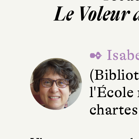
Le Voleur 
✒ Isabe
(Bibli
l'École
chartes