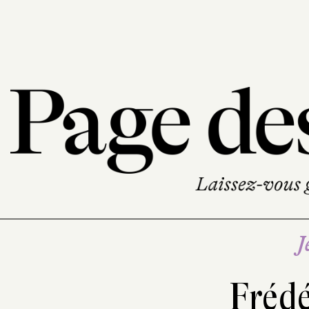
J
Frédé