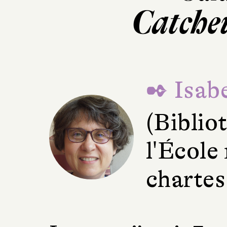
Catche
✒ Isabe
(Bibli
l'École
chartes