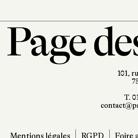
101, r
7
T. 0
contact@pa
Mentions légales
RGPD
Foire 