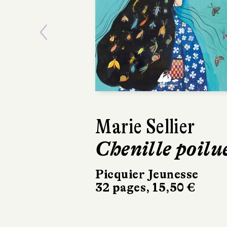
Previous
Marie Sellier
Isabelle A
Chenille poilu
Myla et l
bateau
Picquier Jeunesse
32 pages, 15,50 €
Gallimard Jeu
40 pages, 24,