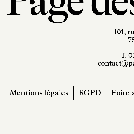
101, r
7
T. 0
contact@pa
Mentions légales
RGPD
Foire 