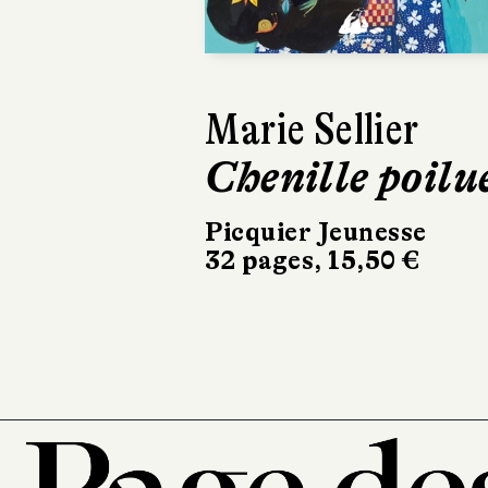
Isabelle Aboulke
Myla et l'arbr
bateau
Gallimard Jeunesse
40 pages, 24,90 €