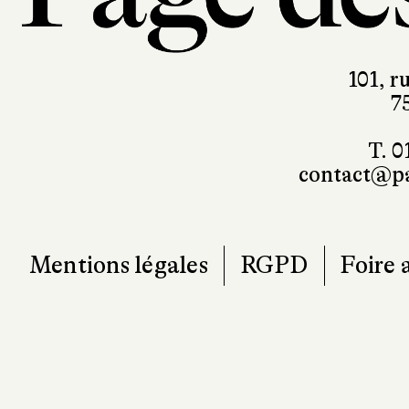
101, r
7
T. 0
contact@pa
Mentions légales
RGPD
Foire 