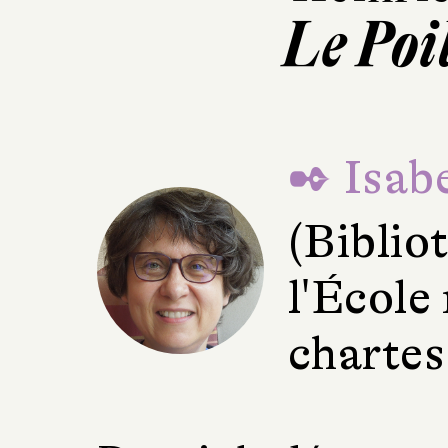
Le Poil
✒ Isabe
(Bibli
l'École
chartes