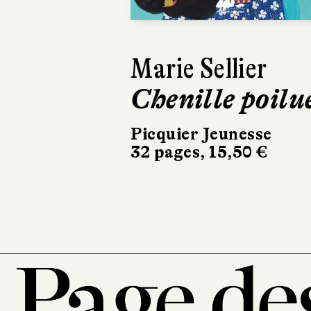
Isabelle Aboulke
Myla et l'arbr
bateau
Gallimard Jeunesse
40 pages, 24,90 €