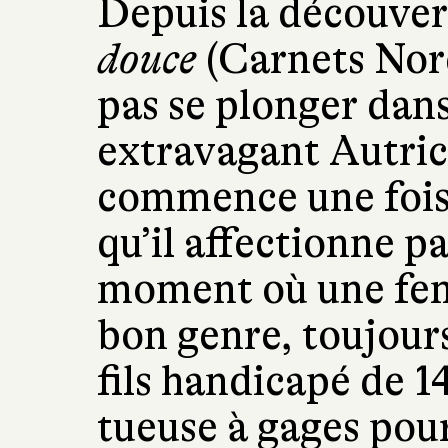
Depuis la découve
douce
(Carnets Nord,
pas se plonger dans
extravagant Autric
commence une fois 
qu’il affectionne p
moment où une fe
bon genre, toujou
fils handicapé de 1
tueuse à gages pour