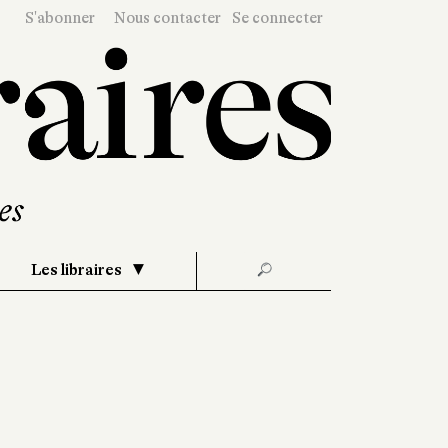
S'abonner
Nous contacter
Se connecter
Les libraires
🔎