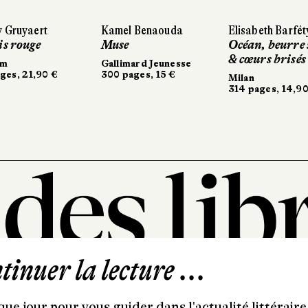
 Gruyaert
Kamel Benaouda
Elisabeth Barfét
is rouge
Muse
Océan, beurre 
& cœurs brisés
um
Gallimard Jeunesse
ges, 21,90 €
300 pages, 15 €
Milan
314 pages, 14,90
inuer la lecture ...
101, rue Saint-Lazare
75009 Paris
ue jour pour vous guider dans l'actualité littéraire 