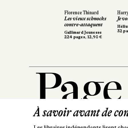
Florence Thinard
Harry
Les vieux schnocks
Je vo
contre-attaquent
Héli
32 pa
Gallimard Jeunesse
224 pages, 12,90 €
À savoir avant de cont
Les libraires indépendants lisent chaq