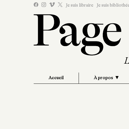
Je suis libraire
Je suis bibliothé
Accueil
À propos