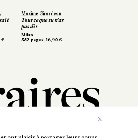
y
Maxime Girardeau
salé
Tout ce que tu n'as
pas dit
Milan
 €
352 pages, 16,90 €
X
et ont plaisir à partager leurs coups