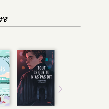
re
Next