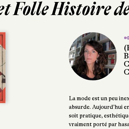
t Folle Histoire d
✒
(
B
C
C
La mode est un peu ine
absurde. Aujourd’hui en
soit pratique, esthétiqu
vraiment porté par has