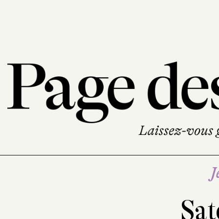
J
Sat