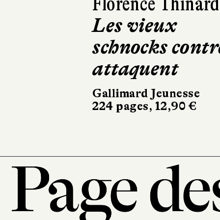
Harry Gruyaert
Je vois rouge
Hélium
32 pages, 21,90 €
101, r
7