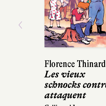
Previous
Harry Gruyaert
Je vois rouge
Hélium
32 pages, 21,90 €