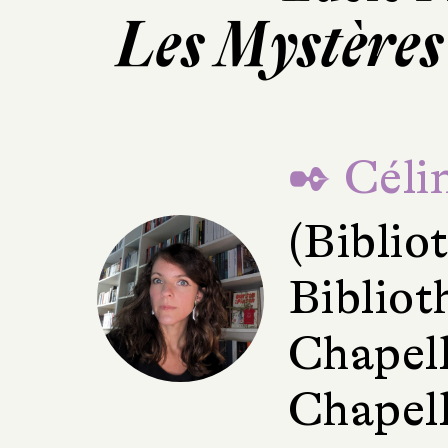
Les Mystères
✒ Céli
(Bibli
Bibliot
Chapell
Chapell