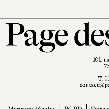
101, r
7
T. 0
contact@pa
Mentions légales
RGPD
Foire 