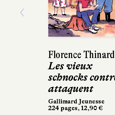
Previous
Harry Gruyaert
Je vois rouge
Hélium
32 pages, 21,90 €