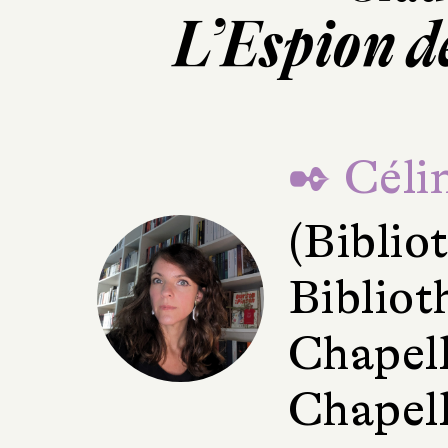
L’Espion de
✒ Céli
(Bibli
Bibliot
Chapell
Chapell