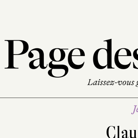
J
Clau