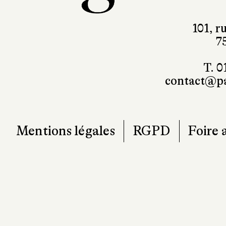
101, r
7
T. 0
contact@pa
Mentions légales
RGPD
Foire 