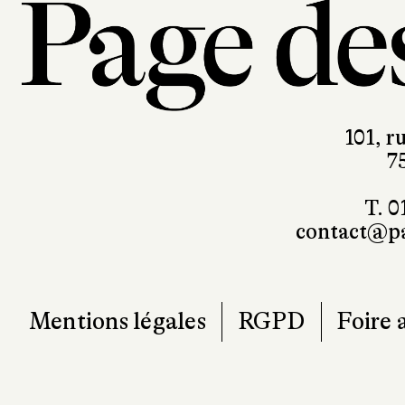
101, r
7
T. 0
contact@pa
Mentions légales
RGPD
Foire 