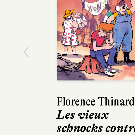
Previous
Florence Thinard
Harry 
Les vieux
Je voi
schnocks contr
Hélium