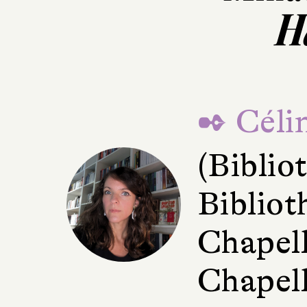
H
✒ Céli
(Bibli
Bibliot
Chapell
Chapell