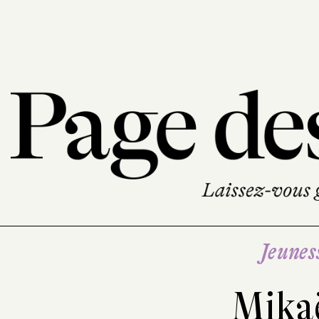
Jeunes
Mikaë