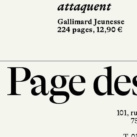
32 pages,
attaquent
Gallimard Jeunesse
224 pages, 12,90 €
101, r
7
T. 0