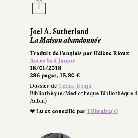
Alex Bell
Emmurées
Traduit de l'anglais p
Milan
04/04/2018
350 pages, 15,90 €
Dossier de
Céline Bouj
Bibliothèque/Médiathèq
Aubin)
❤ Lu et conseillé par
2
ubin (La Chapelle-Saint-