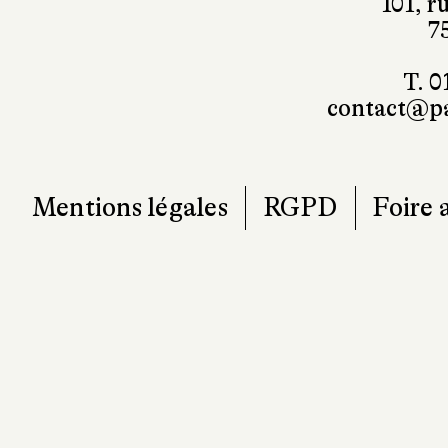
101, r
7
T. 0
contact@pa
Mentions légales
RGPD
Foire 