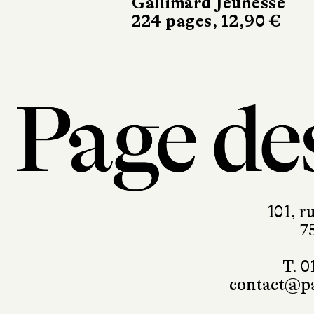
101, r
7
T. 0
contact@pa
Mentions légales
RGPD
Foire 