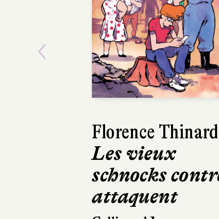
Previous
Harry Gruyaert
Je vois rouge
Hélium
32 pages, 21,90 €