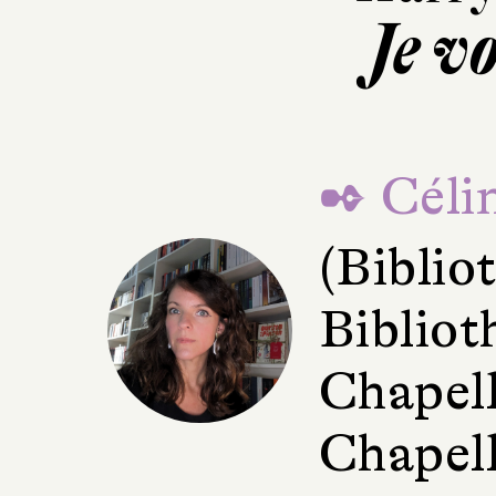
Je v
✒ Céli
(Bibli
Bibliot
Chapell
Chapell