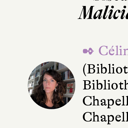
Malicia
✒ Céli
(Bibli
Bibliot
Chapell
Chapell