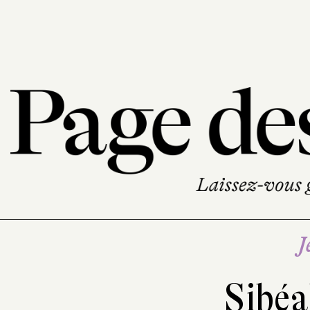
J
Sibéa