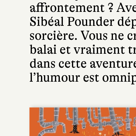
affrontement ? Av
Sibéal Pounder dép
sorcière. Vous ne cr
balai et vraiment t
dans cette aventur
l’humour est omnip