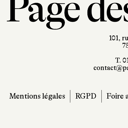
101, r
7
T. 0
contact@pa
Mentions légales
RGPD
Foire 