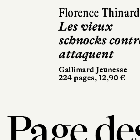
Harry Gruyaert
Je vois rouge
Hélium
32 pages, 21,90 €
101, r