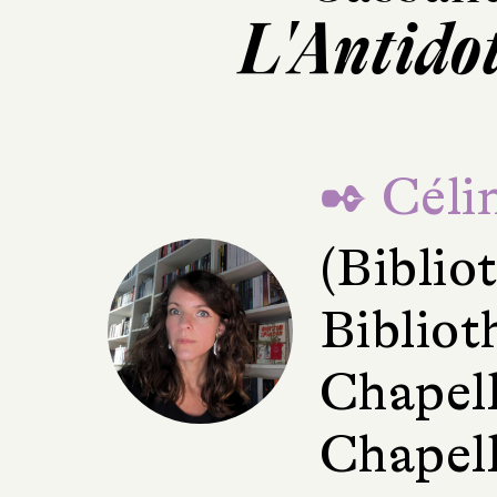
L'Antidot
✒ Céli
(Bibli
Bibliot
Chapell
Chapell