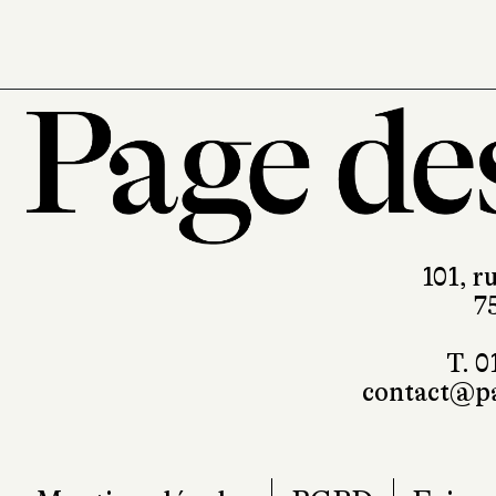
101, r
7
T. 0
contact@pa