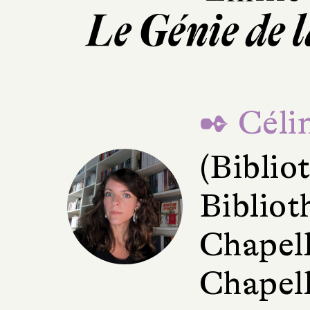
Le Génie de 
✒ Céli
(Bibli
Bibliot
Chapell
Chapell