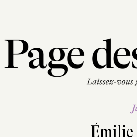
J
Émilie