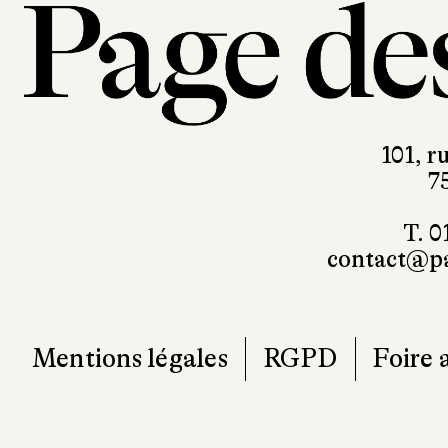
101, r
7
T. 0
contact@pa
Mentions légales
RGPD
Foire 