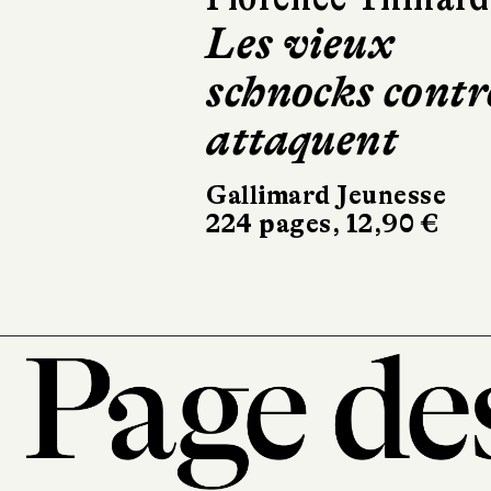
Les vieux
Je vois rouge
schnocks contr
Hélium
32 pages, 21,90 €
attaquent
Gallimard Jeunesse
224 pages, 12,90 €