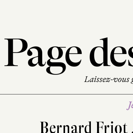
J
Bernard Friot