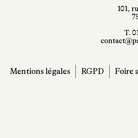
101, r
7
T. 0
contact@pa
Mentions légales
RGPD
Foire 