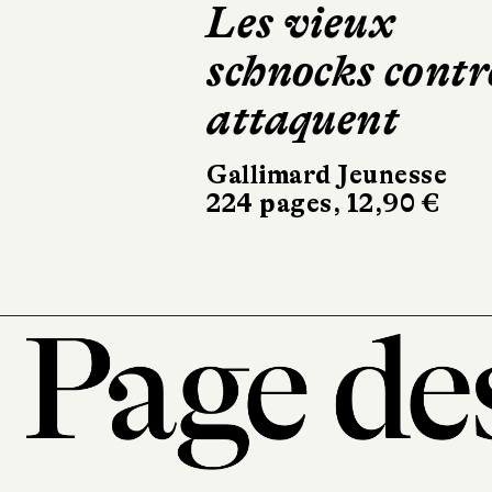
Je vois rouge
Hélium
32 pages, 21,90 €
101, r
7
T. 0