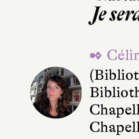
Je ser
✒ Céli
(Bibli
Bibliot
Chapell
Chapell