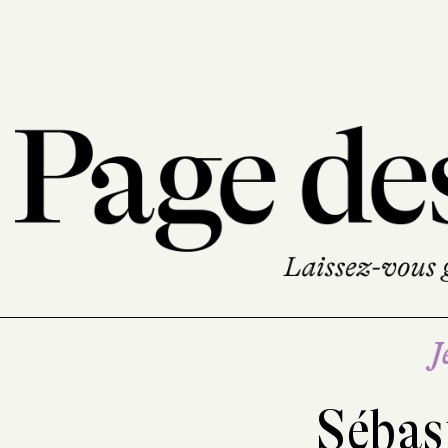
J
Sébas