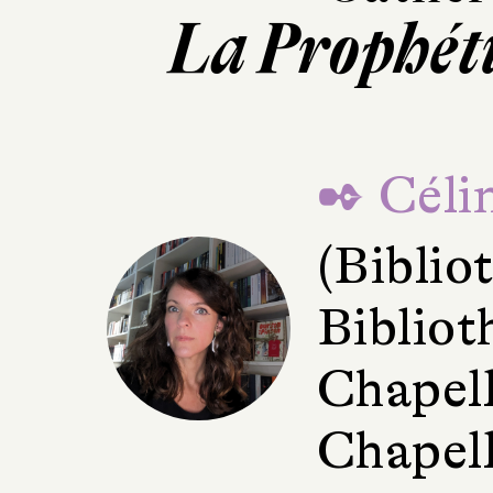
La Prophéti
✒ Céli
(Bibli
Bibliot
Chapell
Chapell