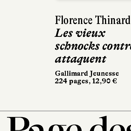
Harry Gruyaert
Je vois rouge
Hélium
32 pages, 21,90 €