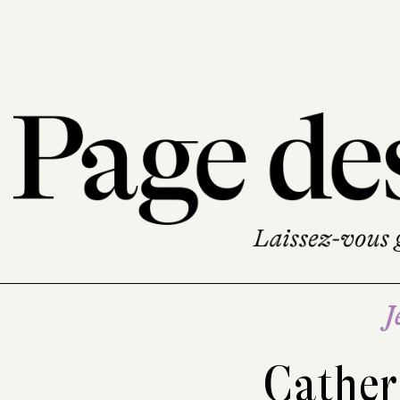
J
Cather