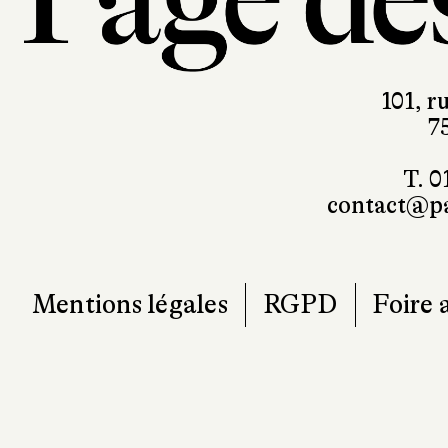
101, r
7
T. 0
contact@pa
Mentions légales
RGPD
Foire 