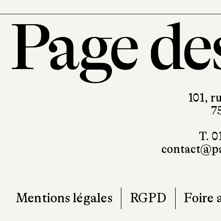
101, r
7
T. 0
contact@pa
Mentions légales
RGPD
Foire 