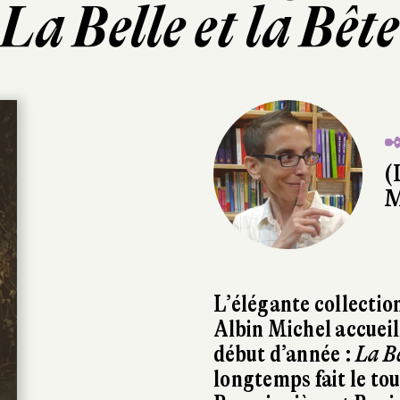
La Belle et la Bête
✒
(
M
L’élégante collectio
Albin Michel accueil
début d’année :
La Be
longtemps fait le to