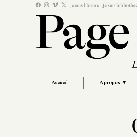
Je suis libraire
Je suis bibliothé
Accueil
À propos