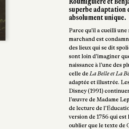
Roumiguière et Benj
superbe adaptation qu
absolument unique.
Parce qu’il a cueilli un
marchand est condamné à 
des lieux qui se dit spol
sont loin d’imaginer qu
naissance à l’une des pl
celle de
La Belle et La B
adaptée et illustrée. Le
Disney (1991) continuen
l’œuvre de Madame Lepr
de lecture de l’Éducatio
version de 1756 qui est 
oublier que le texte de