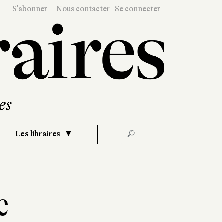
S'abonner
Nous contacter
Se connecter
Les libraires
🔎
e