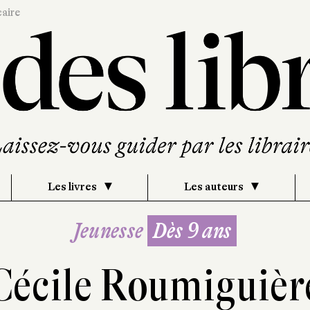
caire
Les livres
Les auteurs
Jeunesse
Dès 9 ans
Cécile Roumiguièr