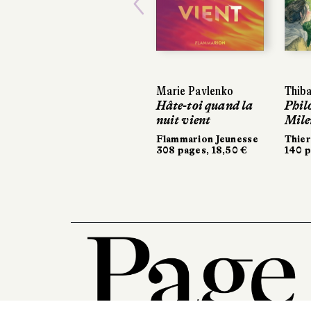
Previous
Marie Pavlenko
Thibault Bérard
Thibault Bérard
M
M
Hâte-toi quand la
Philomène et
Philomène et
U
U
nuit vient
Milena
Milena
S
S
56
5
Flammarion Jeunesse
Thierry Magnier
Thierry Magnier
308 pages, 18,50 €
140 pages, 13,90 €
140 pages, 13,90 €