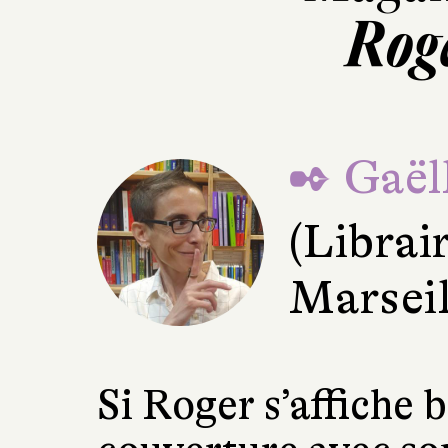
Rog
✒ Gaëll
(Librai
Marseil
Si Roger s’affiche