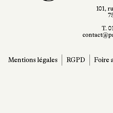
101, r
7
T. 0
contact@pa
Mentions légales
RGPD
Foire 