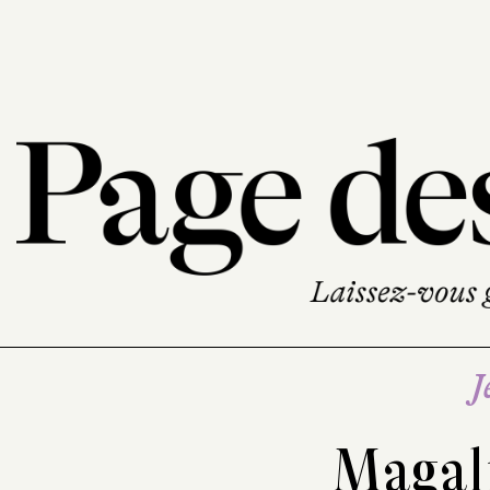
J
Magal