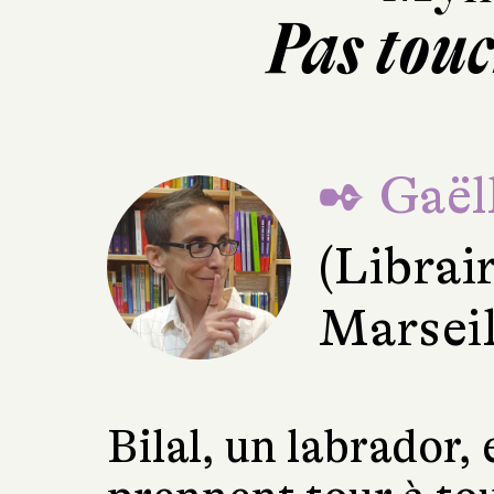
Pas tou
✒ Gaëll
(Librai
Marseil
Bilal, un labrador,