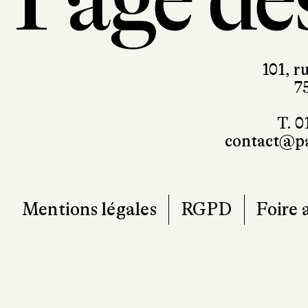
101, r
7
T. 0
contact@pa
Mentions légales
RGPD
Foire 