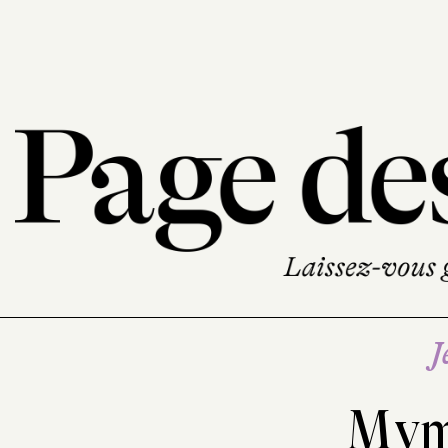
J
Mym