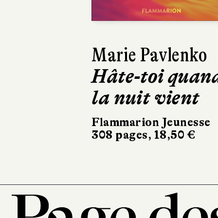
Thibault Bérard
Philomène et
Milena
Thierry Magnier
140 pages, 13,90 €