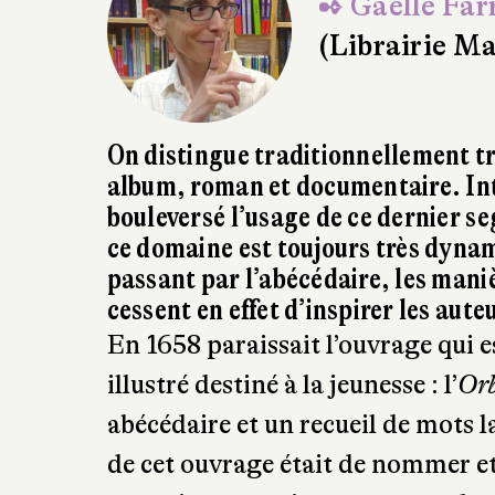
album, roman et documentaire. Inte
bouleversé l’usage de ce dernier se
ce domaine est toujours très dynam
passant par l’abécédaire, les maniè
cessent en effet d’inspirer les aute
En 1658 paraissait l’ouvrage qui 
illustré destiné à la jeunesse : l’
Orb
abécédaire et un recueil de mots la
de cet ouvrage était de nommer et 
ce projet est toujours au cœur de
création dans les années 1830, la
l’éducation par l’image ». Célèbre 
leçons de choses données à l’école
années un regain d’intérêt et un g