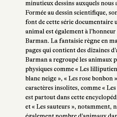
Barman. La fantaisie règne en maî
pages qui contient des dizaines d
Barman a regroupé les animaux par
physiques comme « Les lilliputiens
blanc neige », « Les rose bonbon »
caractères insolites, comme « Les 
est partout dans cette encyclopédi
et « Les sauteurs », notamment, 
également nombre d’animaux da
Guiraud, mais pas seulement. Pour
représenté de nombreux éléments 
abécédaire se distingue par sa gra
l’horizontale. Il est aussi un livr