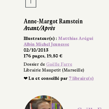
Illustrateur(s) :
Emmanuelle Tchoukriel
Albin Michel Jeunesse
02/10/2013
112 pages, 19,90 €
Dossier de
Gaëlle Farre
Librairie Maupetit (Marseille)
❤ Lu et conseillé par
12 libraire(s)
✒ Gaëlle Far
(Librairie Ma
On distingue traditionnellement tro