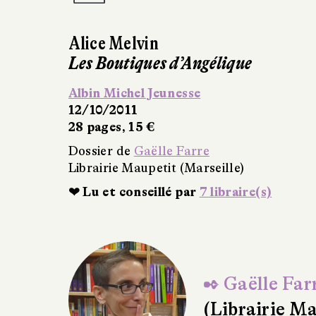
e
e(s)
✒ Gaëlle Far
(Librairie Ma