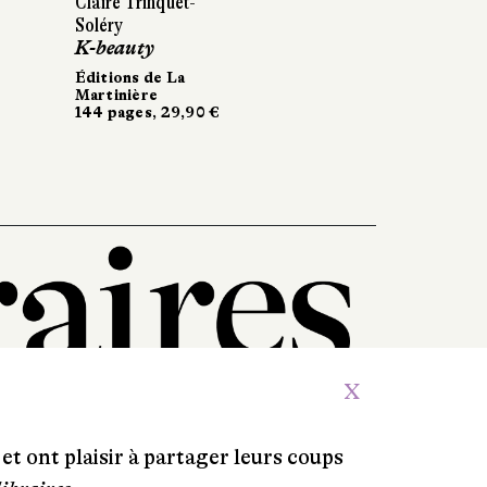
Claire Trinquet-
Claire Trinquet-
François Craenhals
Soléry
Soléry
Les 4 as
K-beauty
K-beauty
Casterman
220 pages, 35 €
Éditions de La
Éditions de La
Martinière
Martinière
144 pages, 29,90 €
144 pages, 29,90 €
X
et ont plaisir à partager leurs coups