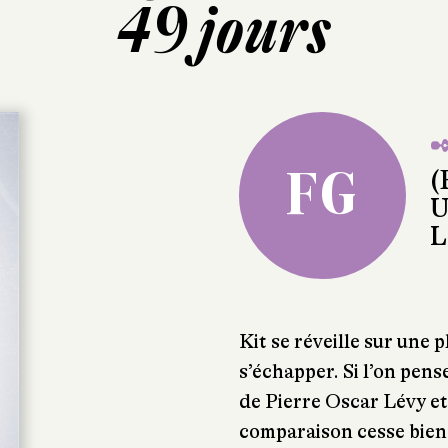
49 jours
✒
FG
(
U
L
Kit se réveille sur une 
s’échapper. Si l’on pe
de Pierre Oscar Lévy et 
comparaison cesse bien 