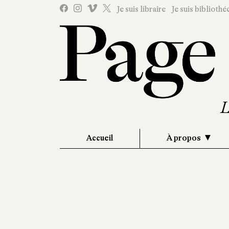
Je suis libraire
Je suis bibliothé
Accueil
À propos