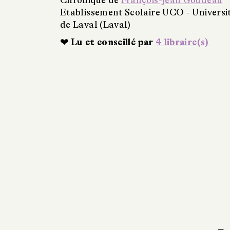
Chronique de
François-Jean Goudeau
Etablissement Scolaire UCO - Universi
de Laval (Laval)
❤ Lu et conseillé par
4 libraire(s)