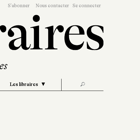
S'abonner
Nous contacter
Se connecter
Les libraires
🔎