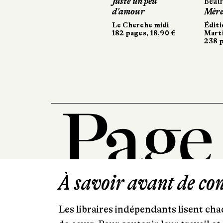
Juste un peu
Béatrice
Béatrice
d'amour
Mères et
Mères et
Le Cherche midi
Éditions
Éditions
182 pages, 18,90 €
Martiniè
Martiniè
238 page
238 page
À savoir avant de cont
Les libraires indépendants lisent chaq