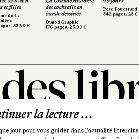
 Massenet
 Massenet
La Grande Histoire
La Grande Histoire
49 jours
49 jours
 filles
 filles
des cocktails en
des cocktails en
Père Fouettard
Père Fouettard
bande dessinée
bande dessinée
342 pages, 25 €
342 pages, 25 €
 de La
 de La
re
re
Dunod Graphic
Dunod Graphic
s, 32,90 €
s, 32,90 €
176 pages, 23,90 €
176 pages, 23,90 €
inuer la lecture ...
101, rue Saint-Lazare
75009 Paris
ue jour pour vous guider dans l'actualité littéraire 
T. 01 44 41 97 20