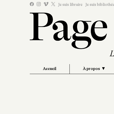
Je suis libraire
Je suis bibliothé
Accueil
À propos