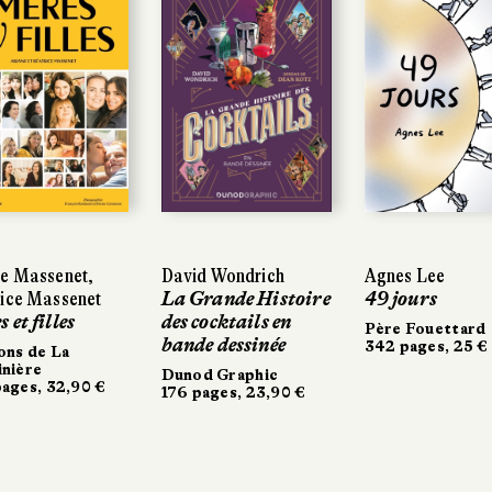
e Massenet,
e Massenet,
David Wondrich
David Wondrich
Agnes Lee
Agnes Lee
ice Massenet
ice Massenet
La Grande Histoire
La Grande Histoire
49 jours
49 jours
 et filles
 et filles
des cocktails en
des cocktails en
Père Fouettard
Père Fouettard
bande dessinée
bande dessinée
342 pages, 25 €
342 pages, 25 €
ons de La
ons de La
nière
nière
Dunod Graphic
Dunod Graphic
ages, 32,90 €
ages, 32,90 €
176 pages, 23,90 €
176 pages, 23,90 €