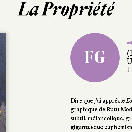
La Propriété
✒
FG
(
U
L
Dire que j’ai apprécié
Ex
graphique de Rutu Moda
subtil, mélancolique, gr
gigantesque euphémisme 