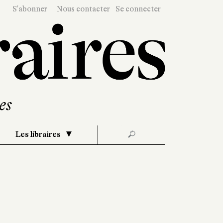
S'abonner
Nous contacter
Se connecter
Les libraires
🔎