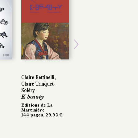
Next
Claire Bettinelli,
Claire Bettinelli,
Georges Chaulet,
Claire Trinquet-
Claire Trinquet-
François Craenhals
Soléry
Soléry
Les 4 as
K-beauty
K-beauty
Casterman
220 pages, 35 €
Éditions de La
Éditions de La
Martinière
Martinière
144 pages, 29,90 €
144 pages, 29,90 €