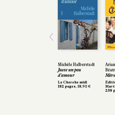
Previous
Michèle Halberstadt
Arian
Arian
Juste un peu
Béatr
Béatr
d'amour
Mères
Mères
Le Cherche midi
Éditi
Éditi
182 pages, 18,90 €
Marti
Marti
238 p
238 p