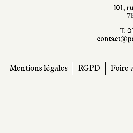
101, r
7
T. 0
contact@pa
Mentions légales
RGPD
Foire 