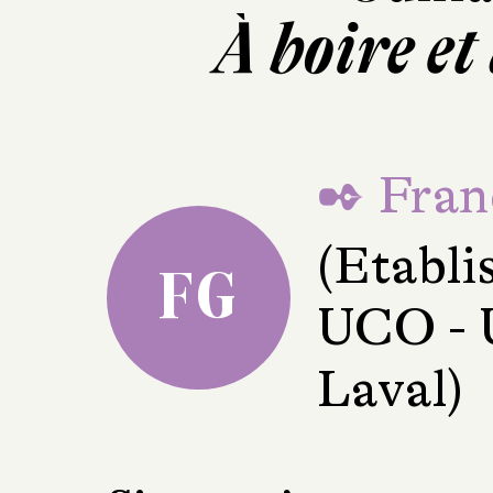
À boire et
✒ Fran
(Etabli
FG
UCO - U
Laval)