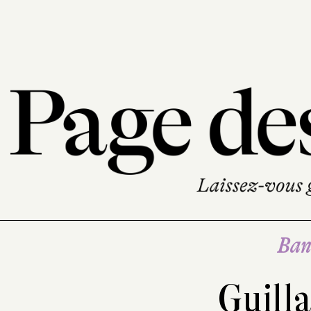
Ban
Guill