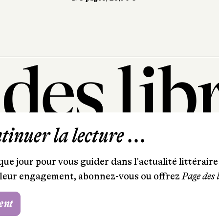
inuer la lecture ...
101, rue Saint-Lazare
75009 Paris
ue jour pour vous guider dans l'actualité littéraire 
T. 01 44 41 97 20
et leur engagement, abonnez-vous ou offrez
Page des 
contact@pagedeslibraires.com
ent