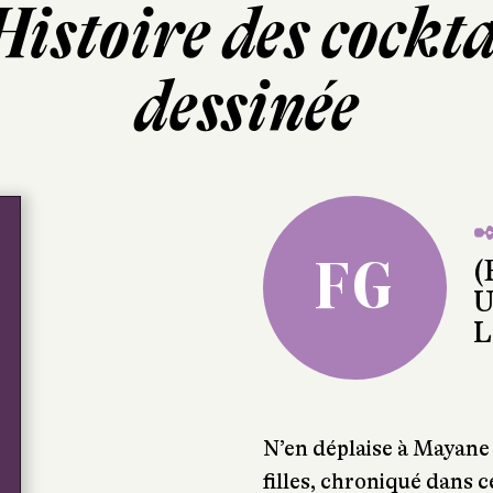
istoire des cockta
dessinée
✒
FG
(
U
L
N’en déplaise à Mayane 
filles, chroniqué dans