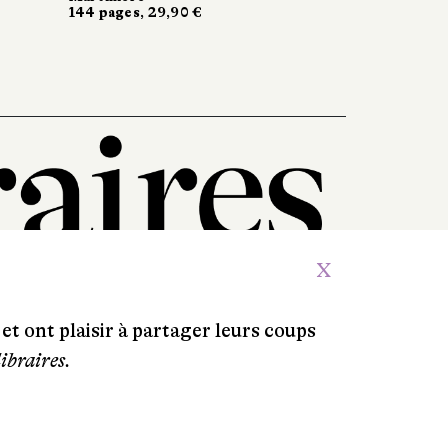
144 pages, 29,90 €
144 pages, 29,90 €
X
et ont plaisir à partager leurs coups
libraires.