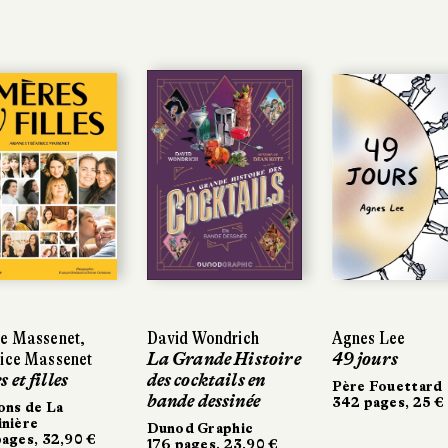
e Massenet,
e Massenet,
David Wondrich
David Wondrich
Agnes Lee
Agnes Lee
ice Massenet
ice Massenet
La Grande Histoire
La Grande Histoire
49 jours
49 jours
 et filles
 et filles
des cocktails en
des cocktails en
Père Fouettard
Père Fouettard
bande dessinée
bande dessinée
342 pages, 25 €
342 pages, 25 €
ons de La
ons de La
nière
nière
Dunod Graphic
Dunod Graphic
ages, 32,90 €
ages, 32,90 €
176 pages, 23,90 €
176 pages, 23,90 €