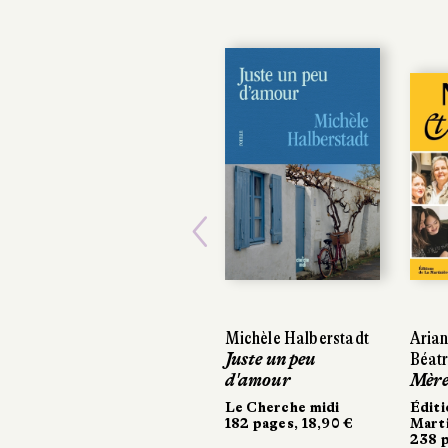
Previous
Michèle Halberstadt
Arian
Arian
Juste un peu
Béatr
Béatr
d'amour
Mères
Mères
Le Cherche midi
Éditi
Éditi
182 pages, 18,90 €
Marti
Marti
238 p
238 p