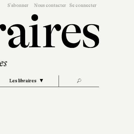
S'abonner
Nous contacter
Se connecter
Les libraires
🔎