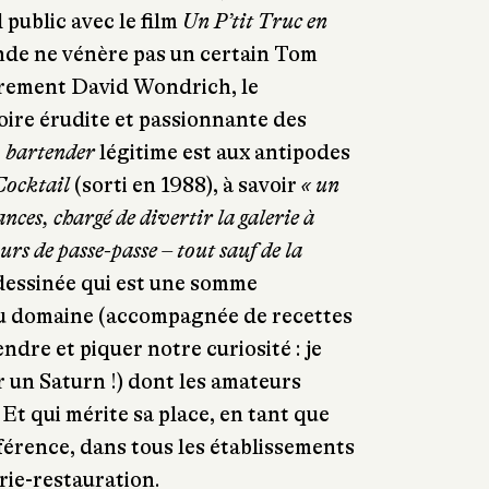
public avec le film
Un P’tit Truc en
onde ne vénère pas un certain Tom
ièrement David Wondrich, le
toire érudite et passionnante des
e
bartender
légitime est aux antipodes
Cocktail
(sorti en 1988), à savoir
« un
ces, chargé de divertir la galerie à
urs de passe-passe – tout sauf de la
dessinée qui est une somme
 du domaine (accompagnée de recettes
dre et piquer notre curiosité : je
 un Saturn !) dont les amateurs
 Et qui mérite sa place, en tant que
férence, dans tous les établissements
rie-restauration.