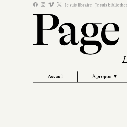
Je suis libraire
Je suis bibliothé
Accueil
À propos