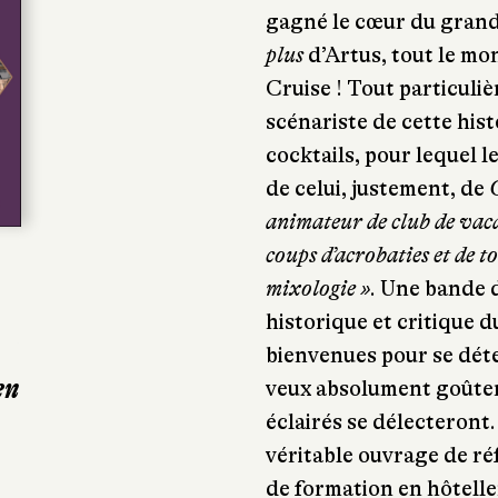
gagné le cœur du grand 
plus
d’Artus, tout le m
Cruise ! Tout particul
scénariste de cette his
cocktails, pour lequel l
de celui, justement, de
animateur de club de vacan
coups d’acrobaties et de to
mixologie »
. Une bande 
historique et critique
bienvenues pour se déten
en
veux absolument goûter
éclairés se délecteront.
véritable ouvrage de ré
de formation en hôtelle