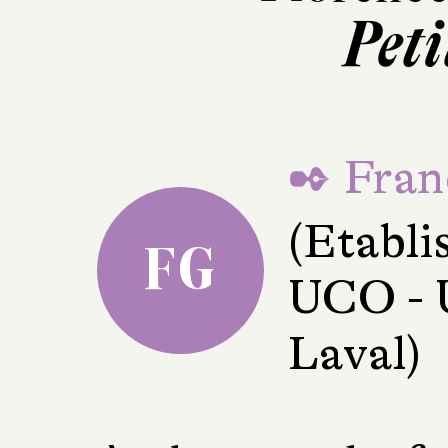
Peti
✒ Fran
(Etabli
FG
UCO - U
Laval)