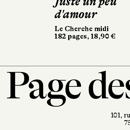
Juste un peu
Mère
d'amour
Éditio
Marti
Le Cherche midi
238 pa
182 pages, 18,90 €
101, r