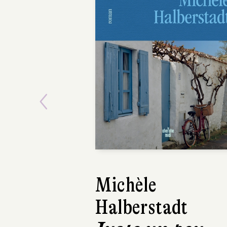
Previous
Michèle
Aria
Halberstadt
Béat