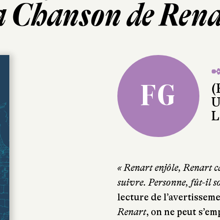
 Chanson de Ren
✒
FG
(
U
L
« Renart enjôle, Renart c
suivre. Personne, fût-il s
lecture de l’avertissem
Renart
, on ne peut s’em