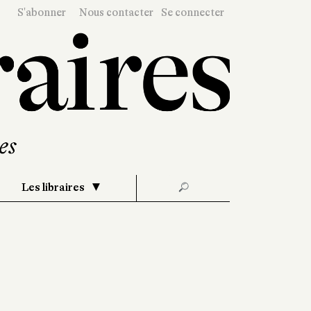
S'abonner
Nous contacter
Se connecter
Les libraires
🔎