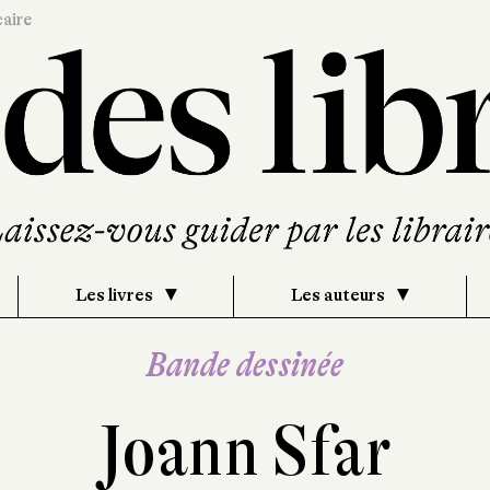
caire
Les livres
Les auteurs
Bande dessinée
Joann Sfar