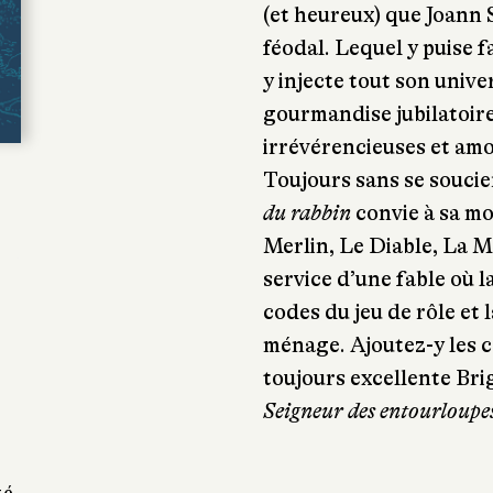
(et heureux) que Joann 
féodal. Lequel y puise f
y injecte tout son univ
gourmandise jubilatoires
irrévérencieuses et am
Toujours sans se soucie
du rabbin
convie à sa m
Merlin, Le Diable, La M
service d’une fable où la
codes du jeu de rôle et
ménage. Ajoutez-y les c
toujours excellente Bri
Seigneur des entourloupe
té