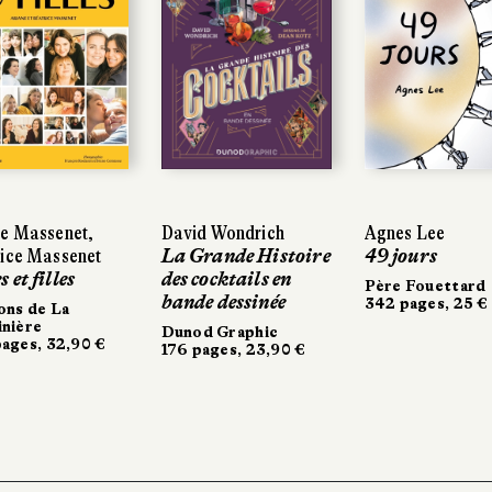
ne Massenet,
David Wondrich
Agnes Lee
rice Massenet
La Grande Histoire
49 jours
 et filles
des cocktails en
Père Fouettard
bande dessinée
342 pages, 25 €
ons de La
nière
Dunod Graphic
ages, 32,90 €
176 pages, 23,90 €