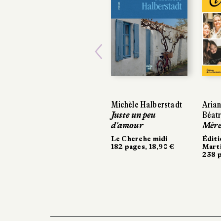
Previous
Michèle Halberstadt
Aria
Juste un peu
Béat
d'amour
Mères
Le Cherche midi
Éditi
182 pages, 18,90 €
Marti
238 p