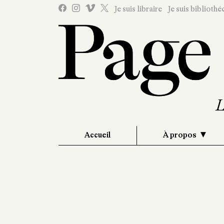
Je suis libraire
Je suis bibliothé
Accueil
À propos