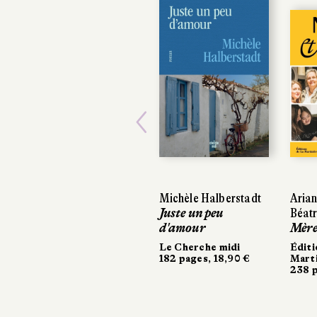
Previous
Michèle Halberstadt
Aria
Juste un peu
Béat
d'amour
Mères
Le Cherche midi
Éditi
182 pages, 18,90 €
Marti
238 p