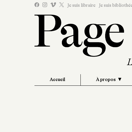
Je suis libraire
Je suis bibliothé
Accueil
À propos