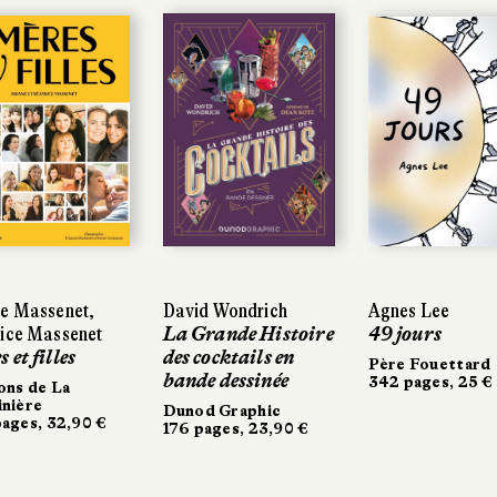
ne Massenet,
David Wondrich
Agnes Lee
rice Massenet
La Grande Histoire
49 jours
 et filles
des cocktails en
Père Fouettard
bande dessinée
342 pages, 25 €
ons de La
nière
Dunod Graphic
ages, 32,90 €
176 pages, 23,90 €