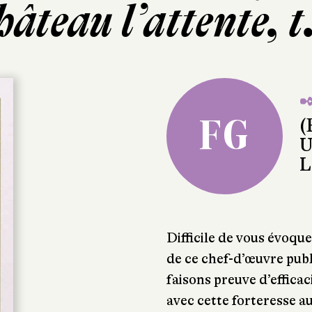
âteau l’attente, t
✒
FG
(
U
L
Difficile de vous évoqu
de ce chef-d’œuvre publ
faisons preuve d’efficac
avec cette forteresse au