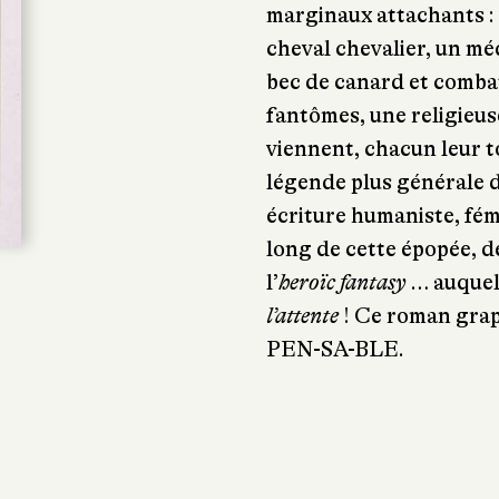
marginaux attachants : 
cheval chevalier, un m
bec de canard et comba
fantômes, une religieus
viennent, chacun leur to
légende plus générale d
écriture humaniste, fémi
long de cette épopée, d
l’
heroïc fantasy
… auquel
l’attente
! Ce roman grap
PEN-SA-BLE.