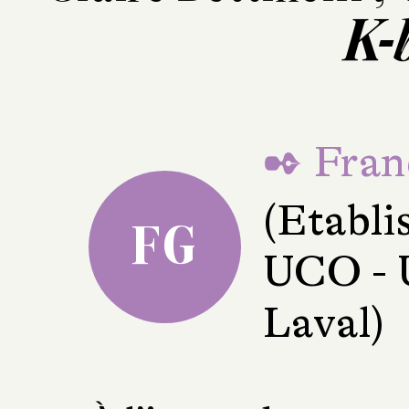
K-
✒ Fran
(Etabli
FG
UCO - U
Laval)