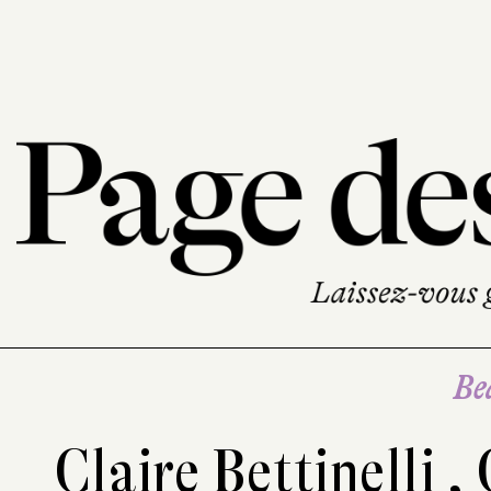
Be
Claire Bettinelli
,