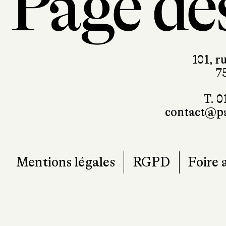
101, r
7
T. 0
contact@pa
Mentions légales
RGPD
Foire 