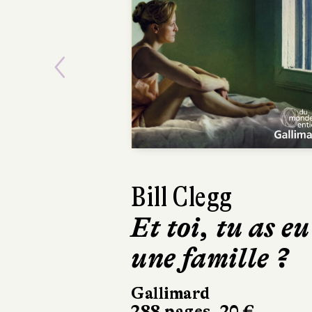
Previous
Bill Clegg
Imbolo MBue
Et toi, tu as eu
Voici venir les
une famille ?
rêveurs
Gallimard
Belfond
288 pages, 20 €
300 pages, 21 €