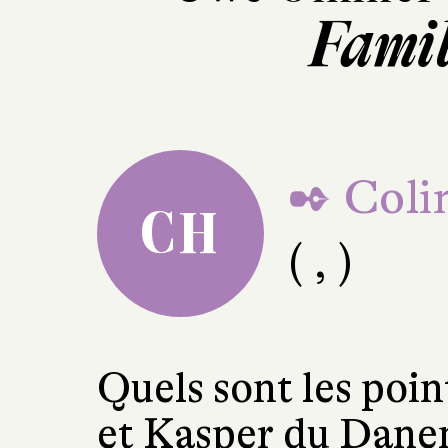
Famil
✒ Coli
CH
( , )
Quels sont les poi
et Kasper du Danem