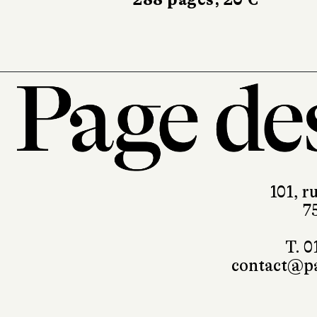
101, r
7
T. 0
contact@pa