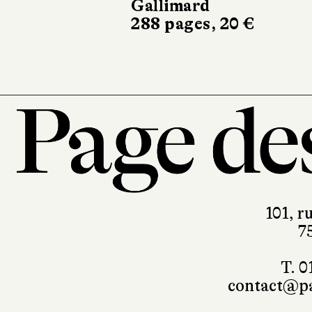
Gallimard
Belfond
288 pages, 20 €
300 pages
101, r
7
T. 0
contact@pa