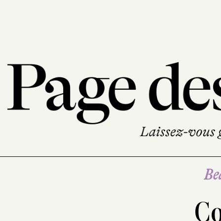
Be
Co