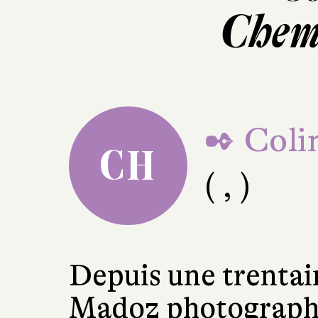
Chem
✒ Coli
CH
( , )
Depuis une trenta
Madoz photographi