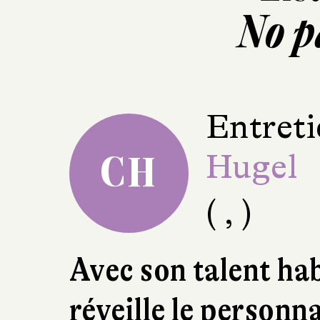
No p
Entreti
Hugel
CH
( , )
Avec son talent hab
réveille le person