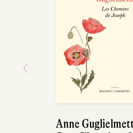
Previous
Anne Guglielmett
Paul T