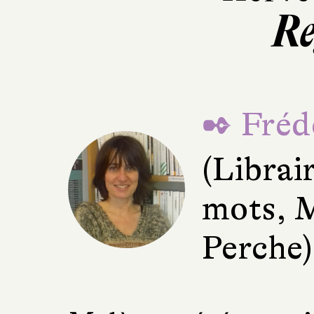
Re
✒ Fréd
(Librai
mots, 
Perche)