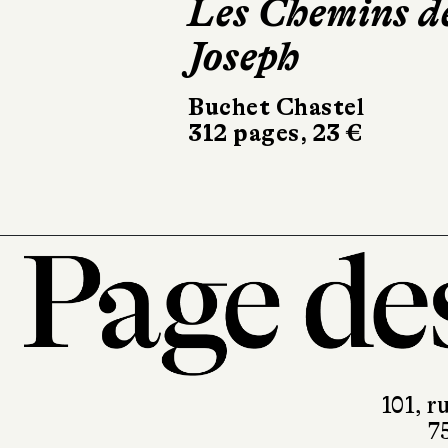
Les Chemins d
Le Li
Joseph
Joan
Buchet Chastel
Le Livre
312 pages, 23 €
336 page
101, r
7